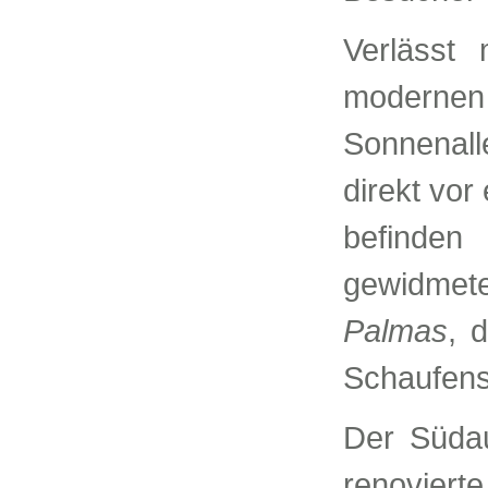
Verlässt
modernen
Sonnenall
direkt vor
befinden
gewidmet
Palmas
, 
Schaufens
Der Südau
renoviert