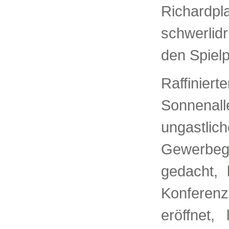
Richardp
schwerlid
den Spiel
Raffinier
Sonnenal
ungastli
Gewerbeg
gedacht, 
Konferen
eröffnet,