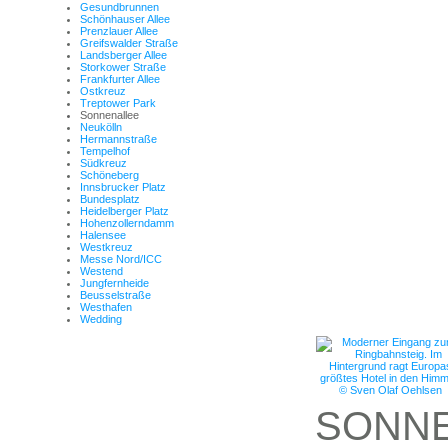
Gesundbrunnen
Schönhauser Allee
Prenzlauer Allee
Greifswalder Straße
Landsberger Allee
Storkower Straße
Frankfurter Allee
Ostkreuz
Treptower Park
Sonnenallee
Neukölln
Hermannstraße
Tempelhof
Südkreuz
Schöneberg
Innsbrucker Platz
Bundesplatz
Heidelberger Platz
Hohenzollerndamm
Halensee
Westkreuz
Messe Nord/ICC
Westend
Jungfernheide
Beusselstraße
Westhafen
Wedding
SONN