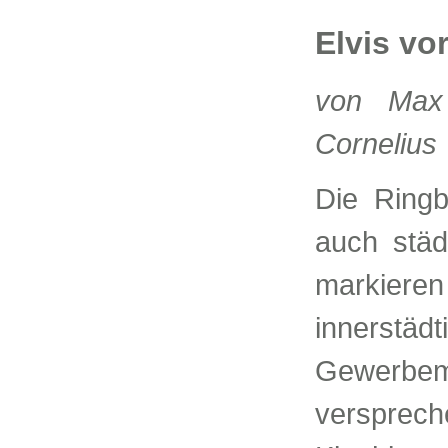
Elvis vo
von Max
Cornelius
Die Ringb
auch städ
markieren
innerstä
Gewerbe
versprech