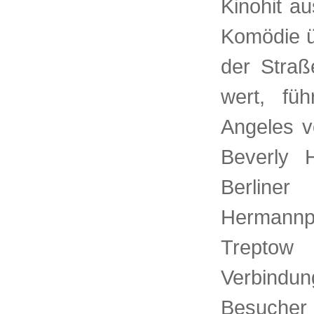
Kinohit a
Komödie ü
der Straß
wert, fü
Angeles 
Beverly 
Berline
Hermann
Trepto
Verbind
Besucher 