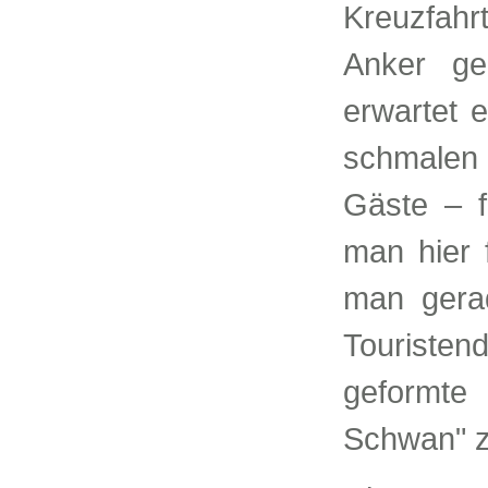
Kreuzfahr
Anker g
erwartet 
schmalen 
Gäste – f
man hier 
man gerad
Touriste
geformt
Schwan" zi