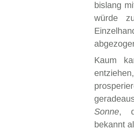
bislang m
würde zu
Einzelh
abgezoge
Kaum kan
entzie
prosperi
geradea
Sonne
, d
bekannt al