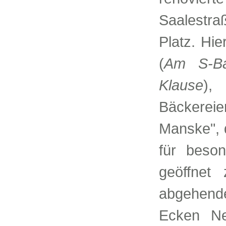
Saalestr
Platz. Hie
(
Am S-Ba
Klause
),
Bäckerei
Manske", d
für beson
geöffnet
abgehende
Ecken Ne