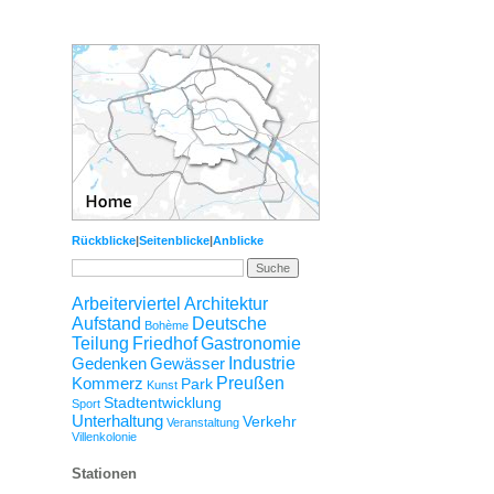
Rückblicke
|
Seitenblicke
|
Anblicke
Arbeiterviertel
Architektur
Aufstand
Deutsche
Bohème
Teilung
Friedhof
Gastronomie
Gedenken
Gewässer
Industrie
Kommerz
Preußen
Park
Kunst
Stadtentwicklung
Sport
Unterhaltung
Verkehr
Veranstaltung
Villenkolonie
Stationen