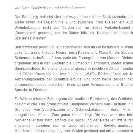
von Sven Olaf Oehlsen und Mathis Sommer
Der Bahnsteig befindet sich auf Augenhöhe mit der Stadtautobahn, da
weiter unten die U-Bahnlinie 9 und zwischen ihren Gleisen ein Aut
Wohnbebauung rückt von Norden nah an dieses Verkehrsknäuel 
„Buddelplatz“ genannt), und im Süden blitzt ein Kirchturm auf: Hier l
Szenekiez in einem.
Berühmtheiten jeder Couleur entschieden sich für die besondere Misch
Luxemburg und Theodor Heuss, Erich Kästner und Klaus Kinski. Gegenü
Stubenrauchstraße, auf dem heute die Ehrengräber von Marlene Dietric
gründeten sich in den 1920ern die Comedian Harmonists, später schrie
Sportpalastrede. Eine lebendige Literaturszene reichte im 20. Jahrhunde
und Günter Grass bis zu Uwe Johnson. „Wolff’s Bücherei“ und die Ni
Anziehungspunkte der Schriftstellergilde, und noch heute zeugen 
anregenden gastronomischen Einrichtungen Antiquariate und Buchlä
Sprache in Friedenau.
Zu Wilhelminischer Zeit begann die bauliche Entwicklung des Gebietes,
gestört wurde. Der große private Stadtplaner Wilhelm von Carstenn init
Grundfigur von Straßenzügen und Schmuckplätzen, in deren Mitte de
neugotischen Kirche „Zum guten Hirten“ liegt. Die Insolvenz des frü
Nervenheilanstalt starb, stoppte die Bebauung der Parzellen mit teur
entstanden daneben nun im Zuge anhaltenden Bevölkerungswach
Mehrfamilienhäuser, allerdings von Gärten gesäumt und mit vornehmer Au