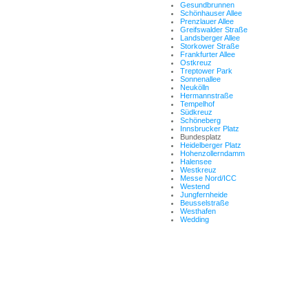
Gesundbrunnen
Schönhauser Allee
Prenzlauer Allee
Greifswalder Straße
Landsberger Allee
Storkower Straße
Frankfurter Allee
Ostkreuz
Treptower Park
Sonnenallee
Neukölln
Hermannstraße
Tempelhof
Südkreuz
Schöneberg
Innsbrucker Platz
Bundesplatz
Heidelberger Platz
Hohenzollerndamm
Halensee
Westkreuz
Messe Nord/ICC
Westend
Jungfernheide
Beusselstraße
Westhafen
Wedding