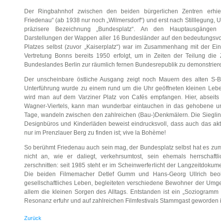
Der Ringbahnhof zwischen den beiden bürgerlichen Zentren erhi
Friedenau“ (ab 1938 nur noch „Wilmersdorf“) und erst nach Stilllegung
präzisere Bezeichnung „Bundesplatz“. An den Hauptausgängen 
Darstellungen der Wappen aller 16 Bundesländer auf den bedeutungs
Platzes selbst (zuvor „Kaiserplatz“) war im Zusammenhang mit der Einr
Vertretung Bonns bereits 1950 erfolgt, um in Zeiten der Teilung die
Bundeslandes Berlin zur räumlich fernen Bundesrepublik zu demonstrier
Der unscheinbare östliche Ausgang zeigt noch Mauern des alten S-
Unterführung wurde zu einem rund um die Uhr geöffneten kleinen Lebens
wird man auf dem Varziner Platz von Cafés empfangen. Hier, abseit
Wagner-Viertels, kann man wunderbar eintauchen in das gehobene un
Tage, wandeln zwischen den zahlreichen (Bau-)Denkmälern. Die Sieglind
Designbüros und Kinderläden beweist eindrucksvoll, dass auch das aktue
nur im Prenzlauer Berg zu finden ist; vive la Bohème!
So berühmt Friedenau auch sein mag, der Bundesplatz selbst hat es zum 
nicht an, wie er daliegt, verkehrsumtost, sein ehemals herrschaft
zerschnitten: seit 1985 steht er im Scheinwerferlicht der Langzeitdokum
Die beiden Filmemacher Detlef Gumm und Hans-Georg Ullrich beo
gesellschaftliches Leben, begleiteten verschiedene Bewohner der Umg
allem die kleinen Sorgen des Alltags. Entstanden ist ein „Soziogram
Resonanz erfuhr und auf zahlreichen Filmfestivals Stammgast geworden ist
Zurück