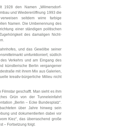
elt 1928 den Namen „Wilmersdorf-
, Umbau und Wiedereröffnung 1993 die
verweisen seitdem wirre farbige
vollen Namen. Die Umbenennung des
ichtung einer ständigen politischen
 Zugehörigkeit des damaligen Nicht-
en.
Bahnhofes, und das Gewölbe seiner
mittelmarkt umfunktioniert; südlich
s des Verkehrs und am Eingang des
d künstlerische Berlin vergangener
estraße mit ihrem Mix aus Galerien,
lle kreativ-bürgerliche Milieu nicht
Filmstar geschafft. Man sieht es ihm
liches Grün von der Tunneleinfahrt
entation „Berlin – Ecke Bundesplatz“.
bachteten über Jahre hinweg sein
ebung und dokumentierten dabei vor
m vom Kiez“, das überraschend große
 – Fortsetzung folgt.