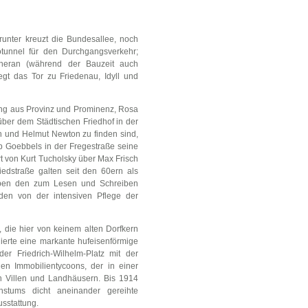
runter kreuzt die Bundesallee, noch
otunnel für den Durchgangsverkehr;
heran (während der Bauzeit auch
iegt das Tor zu Friedenau, Idyll und
ung aus Provinz und Prominenz, Rosa
ber dem Städtischen Friedhof in der
h und Helmut Newton zu finden sind,
b Goebbels in der Fregestraße seine
rt von Kurt Tucholsky über Max Frisch
edstraße galten seit den 60ern als
neben den zum Lesen und Schreiben
den von der intensiven Pflege der
 die hier von keinem alten Dorfkern
iierte eine markante hufeisenförmige
r Friedrich-Wilhelm-Platz mit der
hen Immobilientycoons, der in einer
en Villen und Landhäusern. Bis 1914
stums dicht aneinander gereihte
sstattung.