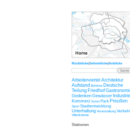
Rückblicke
|
Seitenblicke
|
Anblicke
Arbeiterviertel
Architektur
Aufstand
Deutsche
Bohème
Teilung
Friedhof
Gastronomi
Gedenken
Gewässer
Industri
Kommerz
Preußen
Park
Kunst
Stadtentwicklung
Sport
Unterhaltung
Verkeh
Veranstaltung
Villenkolonie
Stationen