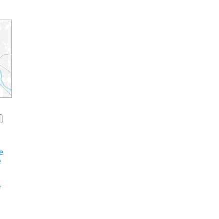
e
e
r