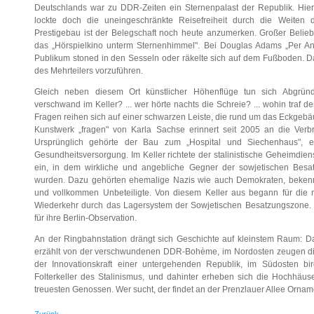
Deutschlands war zu DDR-Zeiten ein Sternenpalast der Republik. Hier
lockte doch die uneingeschränkte Reisefreiheit durch die Weiten
Prestigebau ist der Belegschaft noch heute anzumerken. Großer Beliebth
das „Hörspielkino unterm Sternenhimmel". Bei Douglas Adams „Per Anh
Publikum stoned in den Sesseln oder räkelte sich auf dem Fußboden. Da
des Mehrteilers vorzuführen.
Gleich neben diesem Ort künstlicher Höhenflüge tun sich Abgründ
verschwand im Keller? ... wer hörte nachts die Schreie? ... wohin traf d
Fragen reihen sich auf einer schwarzen Leiste, die rund um das Eckgebäu
Kunstwerk „fragen" von Karla Sachse erinnert seit 2005 an die Ver
Ursprünglich gehörte der Bau zum „Hospital und Siechenhaus", ei
Gesundheitsversorgung. Im Keller richtete der stalinistische Geheimdi
ein, in dem wirkliche und angebliche Gegner der sowjetischen Besat
wurden. Dazu gehörten ehemalige Nazis wie auch Demokraten, beken
und vollkommen Unbeteiligte. Von diesem Keller aus begann für die
Wiederkehr durch das Lagersystem der Sowjetischen Besatzungszone. S
für ihre Berlin-Observation.
An der Ringbahnstation drängt sich Geschichte auf kleinstem Raum: D
erzählt von der verschwundenen DDR-Bohème, im Nordosten zeugen di
der Innovationskraft einer untergehenden Republik, im Südosten bi
Folterkeller des Stalinismus, und dahinter erheben sich die Hochhäus
treuesten Genossen. Wer sucht, der findet an der Prenzlauer Allee Orna