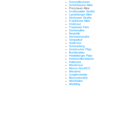
Gesundbrunnen
Schönhauser Allee
Prenzlauer Allee
Greifswalder Straße
Landsberger Allee
Storkower Straße
Frankfurter Allee
Ostkreuz
Treptower Park
Sonnenallee
Neukölln
Hermannstraße
Tempelhof
Südkreuz
Schöneberg
Innsbrucker Platz
Bundesplatz
Heidelberger Platz
Hohenzollerndamm
Halensee
Westkreuz
Messe Nord/ICC
Westend
Jungfernheide
Beusselstraße
Westhafen
Wedding