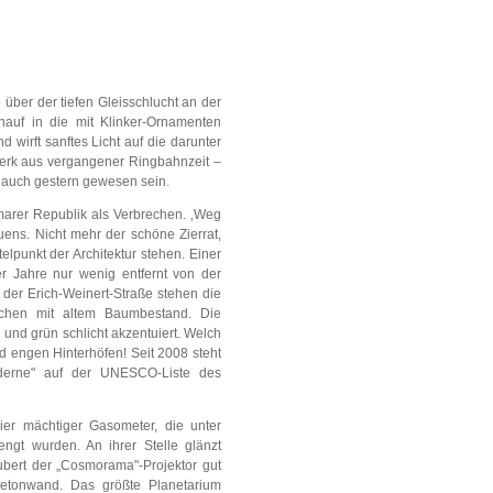
ber der tiefen Gleisschlucht an der
nauf in die mit Klinker-Ornamenten
wirft sanftes Licht auf die darunter
werk aus vergangener Ringbahnzeit –
 auch gestern gewesen sein.
imarer Republik als Verbrechen. ‚Weg
ens. Nicht mehr der schöne Zierrat,
elpunkt der Architektur stehen. Einer
r Jahre nur wenig entfernt von der
 der Erich-Weinert-Straße stehen die
ächen mit altem Baumbestand. Die
und grün schlicht akzentuiert. Welch
nd engen Hinterhöfen! Seit 2008 steht
derne" auf der UNESCO-Liste des
r mächtiger Gasometer, die unter
gt wurden. An ihrer Stelle glänzt
ubert der „Cosmorama"-Projektor gut
etonwand. Das größte Planetarium