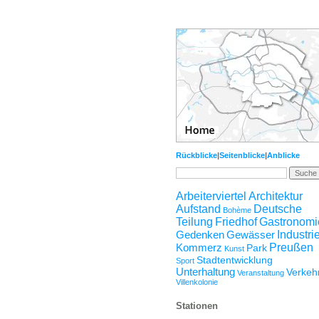
Rückblicke
|
Seitenblicke
|
Anblicke
Arbeiterviertel
Architektur
Aufstand
Deutsche
Bohème
Teilung
Friedhof
Gastronomi
Gedenken
Gewässer
Industri
Kommerz
Preußen
Park
Kunst
Stadtentwicklung
Sport
Unterhaltung
Verkeh
Veranstaltung
Villenkolonie
Stationen