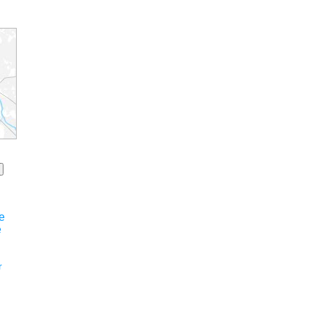
e
e
r