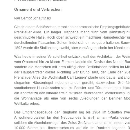
Ornament und Verbrechen
von Gernot Schaulinski
Gleich einem Schlösschen thront das neoromanische Empfangsgebäude ü
Prenzlauer Allee. Ein langer Treppenaufgang führt vom Bahnsteig hi
geschmückte Halle. Hoch oben schwebt ein mächtiger Hängeleuchter und 
durcheilenden Passanten. Selten findet sich ein so gut erhaltenes Bau
1892 wurde die Station eingeweiht, aber vom Augenschein her könnte es
Was heute in seiner Verspieltheit entzückt, galt den Architekten der We
vom Ornament hin zu klaren Formen' lautete die Devise des Neuen Bau
sondern die Menschen mit ihren alltäglichen Bedürfnissen sollten im Mitt
der Hauptvertreter dieser Richtung war Bruno Taut, der Ende der 20e
Prenzlauer Allee die „Wohnstadt Carl Legien" plante und baute. Entlang
eleganten Häuserriegel nebeneinander gereiht, dazwischen Grünfl
sandfarbenen Hausfassaden sind mit Fenster- und Türrahmen in rot, blau 
ein Kontrast zu den Altbauvierteln mit ihren stukkatierten Vorderseiten u
die Wohnanlage als eine von sechs „Siedlungen der Berliner Mo
Weltkulturerbes.
Das Empfangsgebäude der Ringbahn lag bis 1984 im Schatten zweie
Anwohnerprotesten für den Neubau des Ernst-Thälmann-Parks gespren
seitdem die Aluminiumkugel des Zeiss-Großplanetariums. Im Innern za
10.000 Sterne als Himmelsschmuck auf die im Dunkeln liegende B