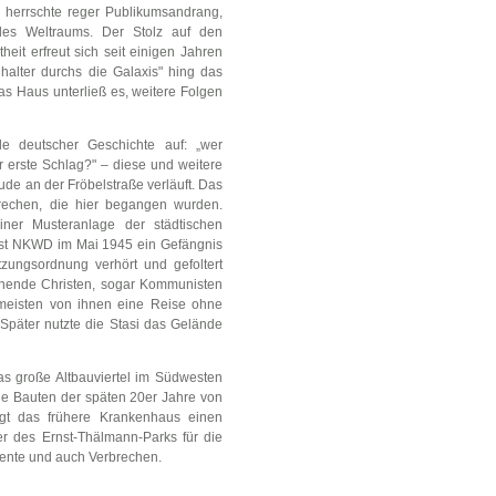
 herrschte reger Publikumsandrang,
 des Weltraums. Der Stolz auf den
eit erfreut sich seit einigen Jahren
alter durchs die Galaxis" hing das
s Haus unterließ es, weitere Folgen
e deutscher Geschichte auf: „wer
er erste Schlag?" – diese und weitere
de an der Fröbelstraße verläuft. Das
brechen, die hier begangen wurden.
ner Musteranlage der städtischen
enst NKWD im Mai 1945 ein Gefängnis
zungsordnung verhört und gefoltert
nende Christen, sogar Kommunisten
 meisten von ihnen eine Reise ohne
päter nutzte die Stasi das Gelände
as große Altbauviertel im Südwesten
e Bauten der späten 20er Jahre von
rgt das frühere Krankenhaus einen
er des Ernst-Thälmann-Parks für die
mente und auch Verbrechen.