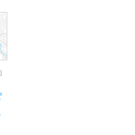
e
e
r