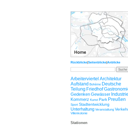
Rückblicke
|
Seitenblicke
|
Anblicke
Arbeiterviertel
Architektur
Aufstand
Deutsche
Bohème
Teilung
Friedhof
Gastronomi
Gedenken
Gewässer
Industri
Kommerz
Preußen
Park
Kunst
Stadtentwicklung
Sport
Unterhaltung
Verkeh
Veranstaltung
Villenkolonie
Stationen