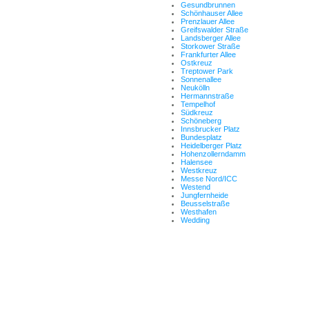
Gesundbrunnen
Schönhauser Allee
Prenzlauer Allee
Greifswalder Straße
Landsberger Allee
Storkower Straße
Frankfurter Allee
Ostkreuz
Treptower Park
Sonnenallee
Neukölln
Hermannstraße
Tempelhof
Südkreuz
Schöneberg
Innsbrucker Platz
Bundesplatz
Heidelberger Platz
Hohenzollerndamm
Halensee
Westkreuz
Messe Nord/ICC
Westend
Jungfernheide
Beusselstraße
Westhafen
Wedding