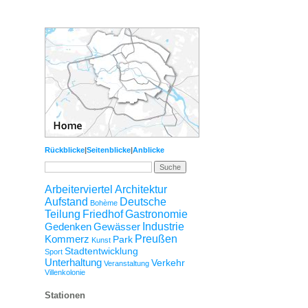
Rückblicke
|
Seitenblicke
|
Anblicke
Arbeiterviertel
Architektur
Aufstand
Deutsche
Bohème
Teilung
Friedhof
Gastronomie
Gedenken
Gewässer
Industrie
Kommerz
Preußen
Park
Kunst
Stadtentwicklung
Sport
Unterhaltung
Verkehr
Veranstaltung
Villenkolonie
Stationen