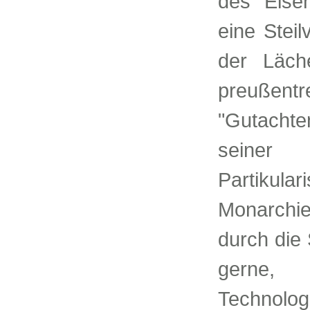
des Eisen
eine Stei
der Läche
preußen
"Gutacht
seiner 
Partiku
Monarchie
durch die 
gerne
Technologi