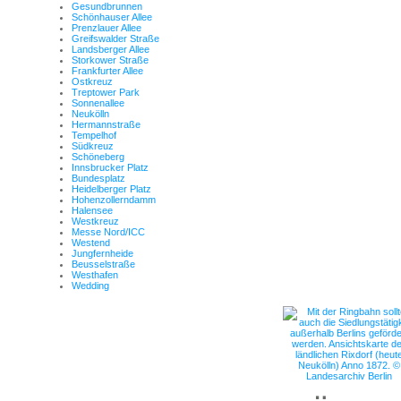
Gesundbrunnen
Schönhauser Allee
Prenzlauer Allee
Greifswalder Straße
Landsberger Allee
Storkower Straße
Frankfurter Allee
Ostkreuz
Treptower Park
Sonnenallee
Neukölln
Hermannstraße
Tempelhof
Südkreuz
Schöneberg
Innsbrucker Platz
Bundesplatz
Heidelberger Platz
Hohenzollerndamm
Halensee
Westkreuz
Messe Nord/ICC
Westend
Jungfernheide
Beusselstraße
Westhafen
Wedding