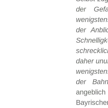
der Gef
wenigsten
der Anbli
Schnelli
schreckli
daher unu
wenigsten
der Bahn
angebli
Bayrisch