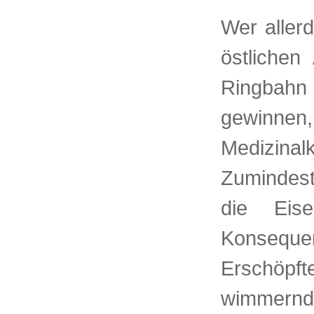
Wer aller
östlichen
Ringbahn 
gewinn
Medizinalk
Zumindest
die Eise
Konsequ
Erschöp
wimmernd