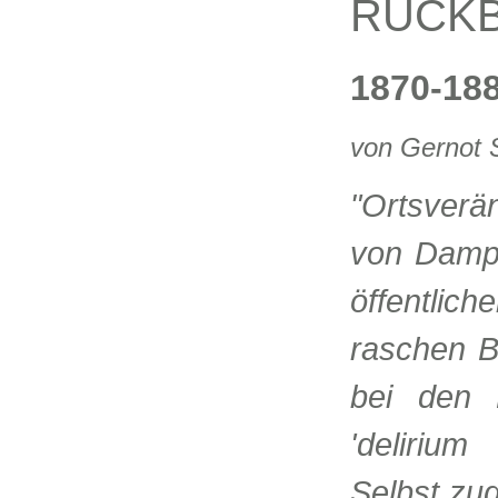
RÜCKB
1870-188
von Gernot 
"Ortsverä
von Dampf
öffentlic
raschen B
bei den 
'delirium
Selbst zug