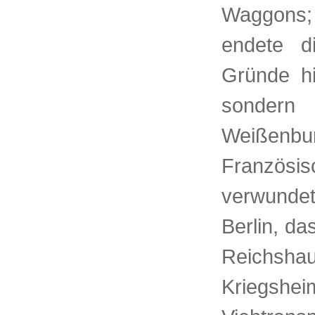
Waggons;
endete d
Gründe hi
sondern
Weißenb
Französi
verwunde
Berlin, da
Reichshau
Kriegsh