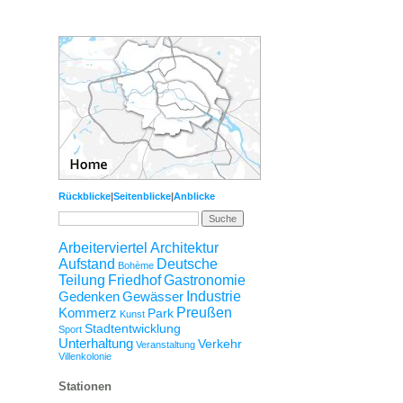
Rückblicke
|
Seitenblicke
|
Anblicke
Arbeiterviertel
Architektur
Aufstand
Deutsche
Bohème
Teilung
Friedhof
Gastronomie
Gedenken
Gewässer
Industrie
Kommerz
Preußen
Park
Kunst
Stadtentwicklung
Sport
Unterhaltung
Verkehr
Veranstaltung
Villenkolonie
Stationen