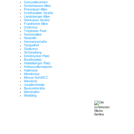
Gesundbrunnen
Schönhauser Allee
Prenzlauer Allee
Greifswalder Straße
Landsberger Allee
Storkower Straße
Frankfurter Allee
Ostkreuz
Treptower Park
Sonnenallee
Neukölln
Hermannstraße
Tempelhof
Südkreuz
Schöneberg
Innsbrucker Platz
Bundesplatz
Heidelberger Platz
Hohenzollerndamm
Halensee
Westkreuz
Messe Nord/ICC
Westend
Jungfernheide
Beusselstraße
Westhafen
Wedding