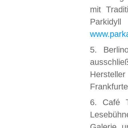
mit Tradi
Parkidy
www.park
5. Berli
ausschl
Hersteller
Frankfurte
6. Café 
Lesebühn
Galerie u