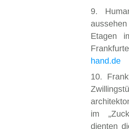
9. Huma
aussehe
Etagen i
Frankfur
hand.de
10. Frank
Zwillin
architekt
im „Zucke
dienten d