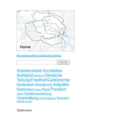
Rückblicke
|
Seitenblicke
|
Anblicke
Arbeiterviertel
Architektur
Aufstand
Deutsche
Bohème
Teilung
Friedhof
Gastronomie
Gedenken
Gewässer
Industrie
Kommerz
Preußen
Park
Kunst
Stadtentwicklung
Sport
Unterhaltung
Verkehr
Veranstaltung
Villenkolonie
Stationen