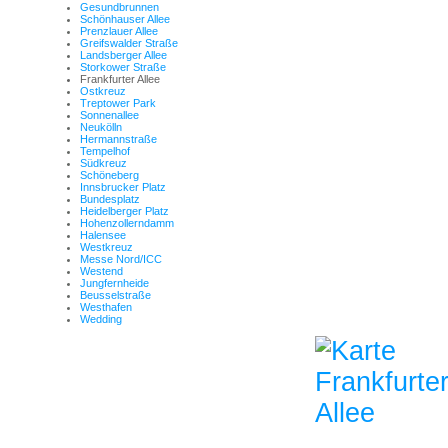
Gesundbrunnen
Schönhauser Allee
Prenzlauer Allee
Greifswalder Straße
Landsberger Allee
Storkower Straße
Frankfurter Allee
Ostkreuz
Treptower Park
Sonnenallee
Neukölln
Hermannstraße
Tempelhof
Südkreuz
Schöneberg
Innsbrucker Platz
Bundesplatz
Heidelberger Platz
Hohenzollerndamm
Halensee
Westkreuz
Messe Nord/ICC
Westend
Jungfernheide
Beusselstraße
Westhafen
Wedding