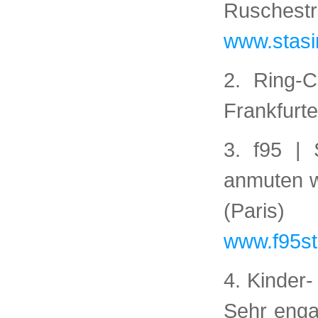
Rusch
www.stas
2. Ring-C
Frankfurte
3. f95 | 
anmuten w
(Paris)
www.f95s
4. Kinder
Sehr enga