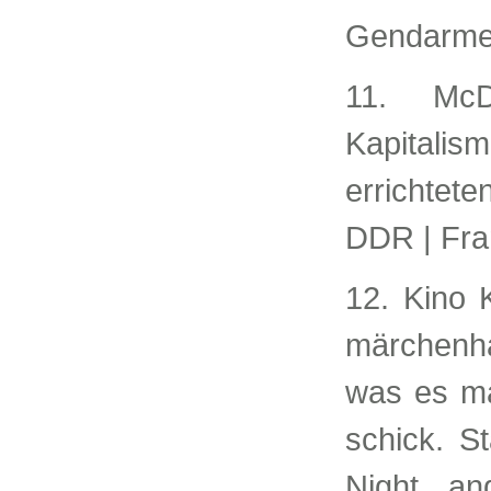
Gendarmen
11. McD
Kapitali
errichte
DDR | Fran
12. Kino 
märchenha
was es ma
schick. St
Night an