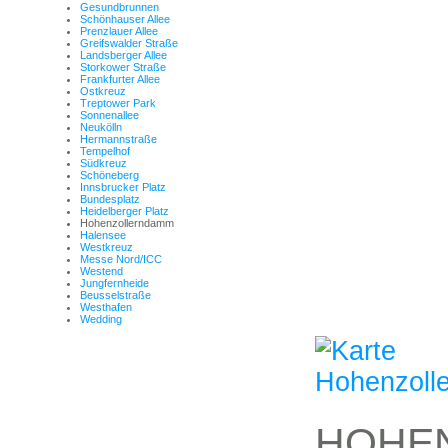
Gesundbrunnen
Schönhauser Allee
Prenzlauer Allee
Greifswalder Straße
Landsberger Allee
Storkower Straße
Frankfurter Allee
Ostkreuz
Treptower Park
Sonnenallee
Neukölln
Hermannstraße
Tempelhof
Südkreuz
Schöneberg
Innsbrucker Platz
Bundesplatz
Heidelberger Platz
Hohenzollerndamm
Halensee
Westkreuz
Messe Nord/ICC
Westend
Jungfernheide
Beusselstraße
Westhafen
Wedding
HOHE