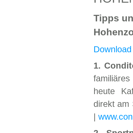
Tipps u
Hohenzo
Download 
1. Condi
familiäre
heute Ka
direkt am
|
www.cond
2. Sport