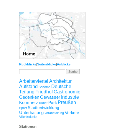
Rückblicke
|
Seitenblicke
|
Anblicke
Arbeiterviertel
Architektur
Aufstand
Deutsche
Bohème
Teilung
Friedhof
Gastronomie
Gedenken
Gewässer
Industrie
Kommerz
Preußen
Park
Kunst
Stadtentwicklung
Sport
Unterhaltung
Verkehr
Veranstaltung
Villenkolonie
Stationen