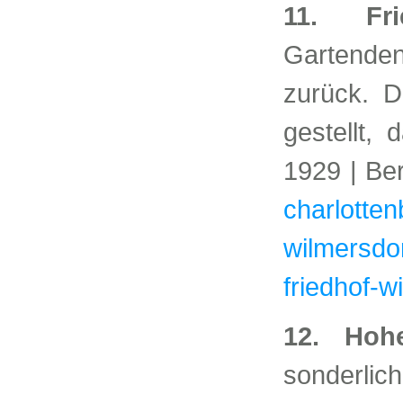
11. Fr
Gartenden
zurück. D
gestellt,
1929 | Ber
charlotten
wilmersdo
friedhof-w
12. Hohe
sonderli