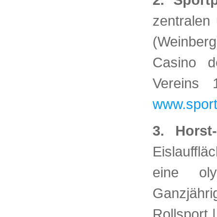
zentralen 
(Weinberg
Casino de
Vereins 
www.sport
3. Horst
Eislauffl
eine olym
Ganzjähr
Rollsport 