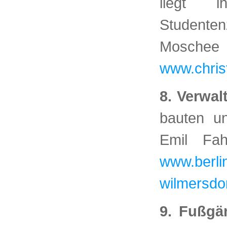
liegt i
Studenten
Mosche
www.chris
8. Verwa
bauten u
Emil Fah
www.berlin
wilmersdor
9. Fußgä