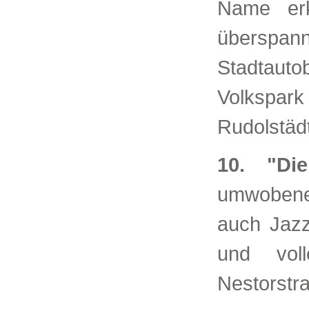
Name erk
überspann
Stadtaut
Volkspar
Rudolstäd
10. "Di
umwobene 
auch Jazz
und volle
Nestorstr