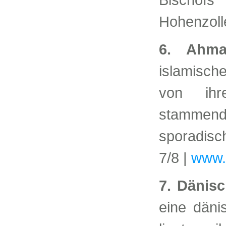
Hohenzol
6. Ahma
islamisc
von ihr
stammen
sporadisc
7/8 |
www.
7. Dänis
eine däni