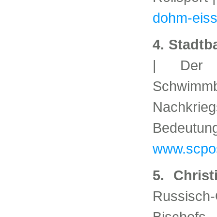
dohm-eiss
4. Stadt
| Der 
Schw
Nachkrieg
Bedeutun
www.scpo
5. Christ
Russisch-O
Bischo