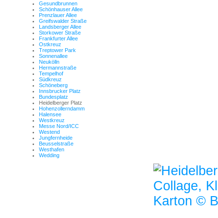
Gesundbrunnen
Schönhauser Allee
Prenzlauer Allee
Greifswalder Straße
Landsberger Allee
Storkower Straße
Frankfurter Allee
Ostkreuz
Treptower Park
Sonnenallee
Neukölln
Hermannstraße
Tempelhof
Südkreuz
Schöneberg
Innsbrucker Platz
Bundesplatz
Heidelberger Platz
Hohenzollerndamm
Halensee
Westkreuz
Messe Nord/ICC
Westend
Jungfernheide
Beusselstraße
Westhafen
Wedding