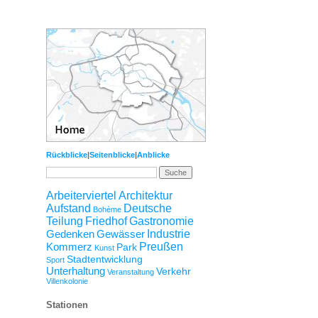
Rückblicke
|
Seitenblicke
|
Anblicke
Arbeiterviertel
Architektur
Aufstand
Deutsche
Bohème
Teilung
Friedhof
Gastronomie
Gedenken
Gewässer
Industrie
Kommerz
Preußen
Park
Kunst
Stadtentwicklung
Sport
Unterhaltung
Verkehr
Veranstaltung
Villenkolonie
Stationen