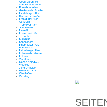
Gesundbrunnen
Schönhauser Allee
Prenzlauer Allee
Greifswalder Straße
Landsberger Allee
Storkower Straße
Frankfurter Allee
Ostkreuz
Treptower Park
Sonnenallee
Neukölln
Hermannstraße
Tempelhof
Südkreuz
Schöneberg
Innsbrucker Platz
Bundesplatz
Heidelberger Platz
Hohenzollerndamm
Halensee
Westkreuz
Messe Nord/ICC
Westend
Jungfernheide
Beusselstraße
Westhafen
Wedding
SEITE