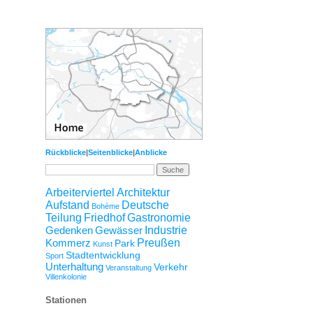
Rückblicke
|
Seitenblicke
|
Anblicke
Arbeiterviertel
Architektur
Aufstand
Deutsche
Bohème
Teilung
Friedhof
Gastronomie
Gedenken
Gewässer
Industrie
Kommerz
Preußen
Park
Kunst
Stadtentwicklung
Sport
Unterhaltung
Verkehr
Veranstaltung
Villenkolonie
Stationen