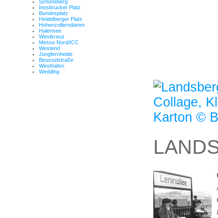
Schöneberg
Innsbrucker Platz
Bundesplatz
Heidelberger Platz
Hohenzollerndamm
Halensee
Westkreuz
Messe Nord/ICC
Westend
Jungfernheide
Beusselstraße
Westhafen
Wedding
LANDS