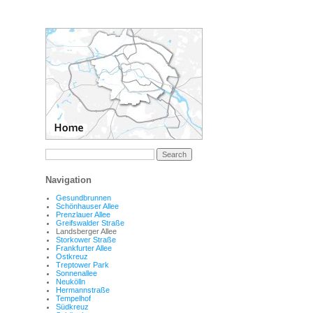
Navigation
Gesundbrunnen
Schönhauser Allee
Prenzlauer Allee
Greifswalder Straße
Landsberger Allee
Storkower Straße
Frankfurter Allee
Ostkreuz
Treptower Park
Sonnenallee
Neukölln
Hermannstraße
Tempelhof
Südkreuz